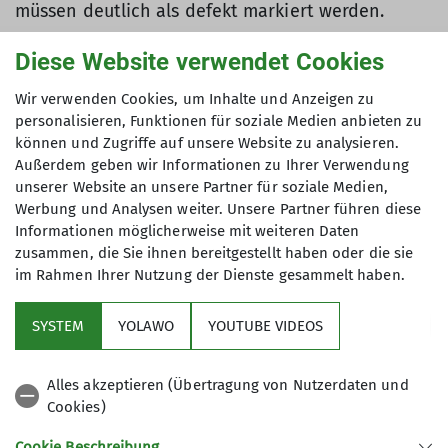
müssen deutlich als defekt markiert werden.
Diese Website verwendet Cookies
Materialausleihe für
Wir verwenden Cookies, um Inhalte und Anzeigen zu
personalisieren, Funktionen für soziale Medien anbieten zu
Skitouren
können und Zugriffe auf unsere Website zu analysieren.
Außerdem geben wir Informationen zu Ihrer Verwendung
unserer Website an unsere Partner für soziale Medien,
Tourenski, Felle, Harscheisen und Tourenskischuhe
Werbung und Analysen weiter. Unsere Partner führen diese
verleiht die Sektionsjugend. Kontakt:
Informationen möglicherweise mit weiteren Daten
skiverleih@jdav-hd.de
zusammen, die Sie ihnen bereitgestellt haben oder die sie
im Rahmen Ihrer Nutzung der Dienste gesammelt haben.
SYSTEM
YOLAWO
YOUTUBE VIDEOS
Alles akzeptieren (Übertragung von Nutzerdaten und
Cookies)
Sektion
Cookie Beschreibung