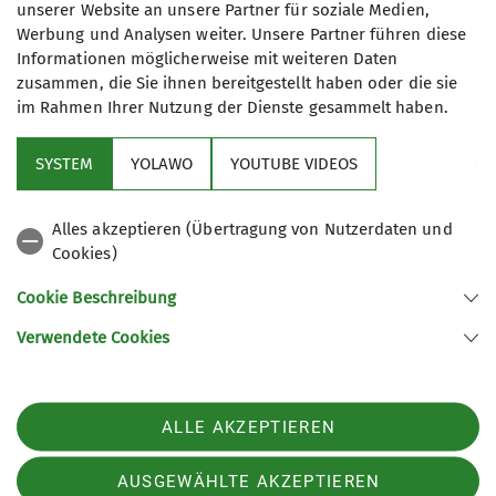
Annika Fichter
unserer Website an unsere Partner für soziale Medien,
Jugendreferentin
Werbung und Analysen weiter. Unsere Partner führen diese
Informationen möglicherweise mit weiteren Daten
jugend@alpenverein-heidelberg.de
zusammen, die Sie ihnen bereitgestellt haben oder die sie
im Rahmen Ihrer Nutzung der Dienste gesammelt haben.
SYSTEM
YOLAWO
YOUTUBE VIDEOS
Alles akzeptieren (Übertragung von Nutzerdaten und
Cookies)
Sektion
Cookie Beschreibung
Partner
Verwendete Cookies
Deutscher Alpenverein Sektion Heidelberg 1869 e.V.
ALLE AKZEPTIEREN
Harbigweg 20
69124 Heidelberg
Telefon +496221484076
AUSGEWÄHLTE AKZEPTIEREN