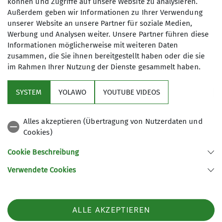
können und Zugriffe auf unsere Website zu analysieren.
Stein Wanvik
Außerdem geben wir Informationen zu Ihrer Verwendung
Referat Natur- und Umweltschutz
unserer Website an unsere Partner für soziale Medien,
Werbung und Analysen weiter. Unsere Partner führen diese
naturschutz@alpenverein-
Informationen möglicherweise mit weiteren Daten
heidelberg.de
zusammen, die Sie ihnen bereitgestellt haben oder die sie
im Rahmen Ihrer Nutzung der Dienste gesammelt haben.
SYSTEM
YOLAWO
YOUTUBE VIDEOS
Alles akzeptieren (Übertragung von Nutzerdaten und
Cookies)
Sektion
Cookie Beschreibung
Partner
Verwendete Cookies
Deutscher Alpenverein Sektion Heidelberg 1869 e.V.
ALLE AKZEPTIEREN
Harbigweg 20
69124 Heidelberg